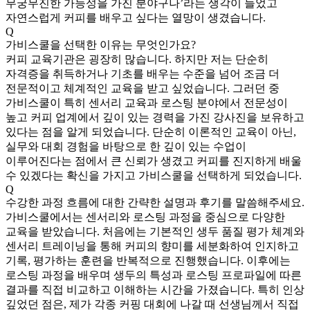
무궁무진한 가능성을 가진 분야구나’라는 생각이 들었고
자연스럽게 커피를 배우고 싶다는 열망이 생겼습니다.
Q
가비스쿨을 선택한 이유는 무엇인가요?
커피 교육기관은 굉장히 많습니다. 하지만 저는 단순히
자격증을 취득하거나 기초를 배우는 수준을 넘어 조금 더
전문적이고 체계적인 교육을 받고 싶었습니다. 그러던 중
가비스쿨이 특히 센서리 교육과 로스팅 분야에서 전문성이
높고 커피 업계에서 깊이 있는 경력을 가진 강사진을 보유하고
있다는 점을 알게 되었습니다. 단순히 이론적인 교육이 아닌,
실무와 대회 경험을 바탕으로 한 깊이 있는 수업이
이루어진다는 점에서 큰 신뢰가 생겼고 커피를 진지하게 배울
수 있겠다는 확신을 가지고 가비스쿨을 선택하게 되었습니다.
Q
수강한 과정 흐름에 대한 간략한 설명과 후기를 말씀해주세요.
가비스쿨에서는 센서리와 로스팅 과정을 중심으로 다양한
교육을 받았습니다. 처음에는 기본적인 생두 품질 평가 체계와
센서리 트레이닝을 통해 커피의 향미를 세분화하여 인지하고
기록, 평가하는 훈련을 반복적으로 진행했습니다. 이후에는
로스팅 과정을 배우며 생두의 특성과 로스팅 프로파일에 따른
결과를 직접 비교하고 이해하는 시간을 가졌습니다. 특히 인상
깊었던 점은, 제가 각종 커핑 대회에 나갈 때 선생님께서 직접